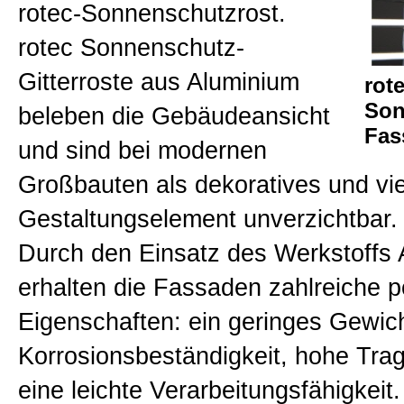
rotec-Sonnenschutzrost.
Horizontaler Sonnenschutz
rotec Sonnenschutz-
Gitterroste aus Aluminium
rot
Alu Sonnenschutzroste
Son
beleben die Gebäudeansicht
Fas
und sind bei modernen
Allgemein
Großbauten als dekoratives und vie
Gestaltungselement unverzichtbar.
Qualität
Durch den Einsatz des Werkstoffs
erhalten die Fassaden zahlreiche p
Downloads: Technische Zeichn
Eigenschaften: ein geringes Gewich
Korrosionsbeständigkeit, hohe Trag
Sitemap
eine leichte Verarbeitungsfähigkeit.