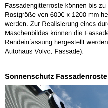
Fassadengitterroste können bis zu
Impressum
Rostgröße von 6000 x 1200 mm her
werden. Zur Realisierung eines du
AGB
Maschenbildes können die Fassad
Randeinfassung hergestellt werden 
Datenschutz
Autohaus Volvo, Fassade).
Empfehlungen
Sonnenschutz Fassadenroste 