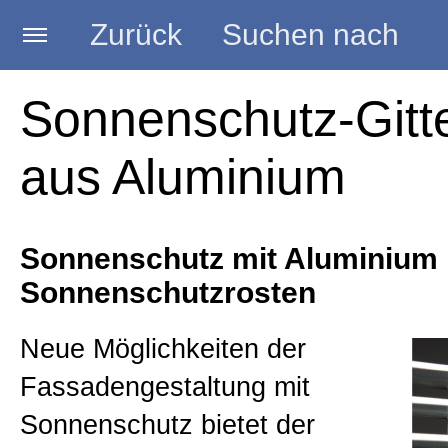
Zurück
Suchen nach
Startseite
Sonnenschutz-Gitte
aus Aluminium
CILIUM®
Loggiawood® Holzlamelle
Sonnenschutz mit Aluminium
Sonnenschutzrosten
Loggiawood® Privacy Paro
Neue Möglichkeiten der
Fassadengestaltung mit
Loggialu® Aluminium
Sonnenschutz bietet der